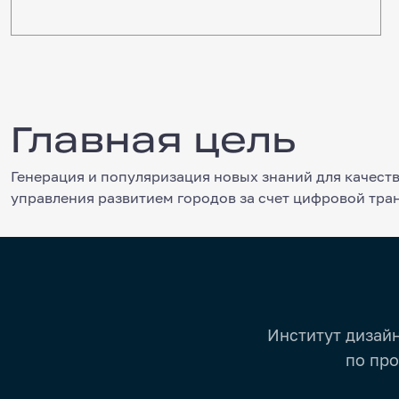
Главная цель
Главная цель
Генерация и популяризация новых знаний для качест
управления развитием городов за счет цифровой тра
Институт дизай
по про