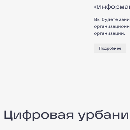
«Информаци
«Информа
Вы будете зан
организационн
организации.
Подробнее
Цифровая урбанистика
Цифровая урбани