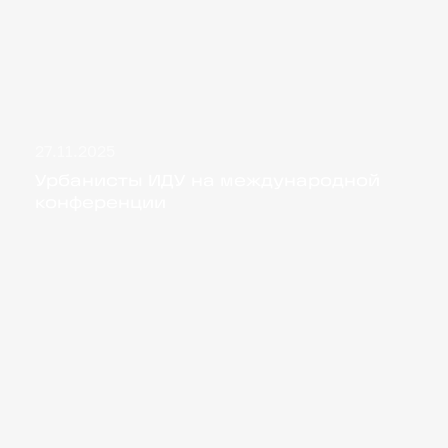
27.11.2025
Урбанисты ИДУ на международной конференции
Урбанисты ИДУ на международной
конференции