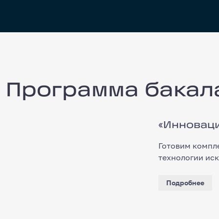
Программа бакалавриата
Программа бакал
«Инновацион
«Инноваци
Готовим компл
технологии иск
Подробнее