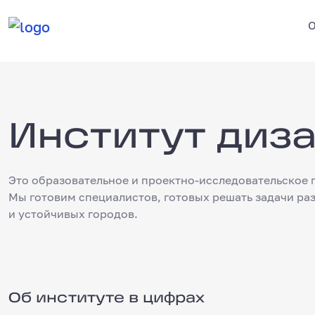
О
Институт диз
Институт дизайна и урбанис
Это образовательное и проектно-исследовательское
Мы готовим специалистов, готовых решать задачи р
и устойчивых городов.
Об институте в цифрах
Об институте в цифрах