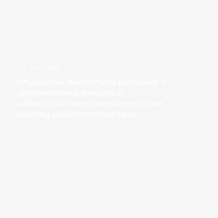
24.04.2026
Студенты Института дизайна и урбанистики вме
Студенты Института дизайна и
урбанистики вместе с
«Ленстройтрестом» запустили
«Школу добрососедства»