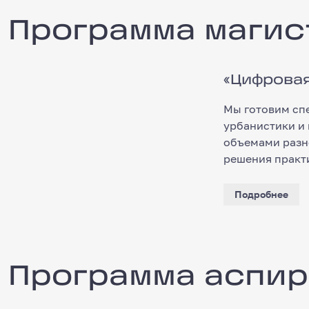
Программа магистратуры
Программа магис
«Цифровая 
«Цифровая
Мы готовим сп
урбанистики и
объемами разн
решения практ
Подробнее
Программа аспирантуры
Программа аспи